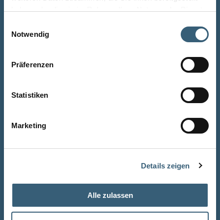
haben oder die sie im Rahmen Ihrer Nutzung der Dienste
gesammelt haben.
Einwilligungsauswahl
Kontaktieren Sie uns
Notwendig
+41 41 799 87 00
Präferenzen
info@stuberteam.ch
Statistiken
Marketing
Leistungen
Quick Links
Wohnen
Partner
Details zeigen
Arbeiten
Küchen
Alle zulassen
Aufzug