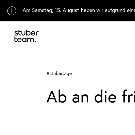
Input Value
Am Samstag, 15. August haben wir aufgrund eines
#stubertage
Ab an die fr