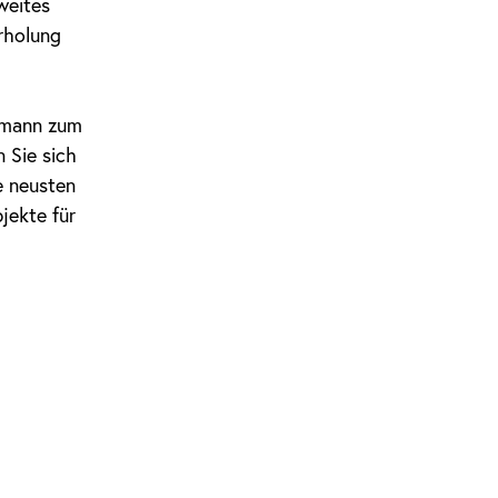
weites
rholung
chmann zum
 Sie sich
e neusten
jekte für