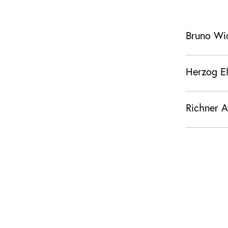
Bruno Wi
Herzog E
Richner A