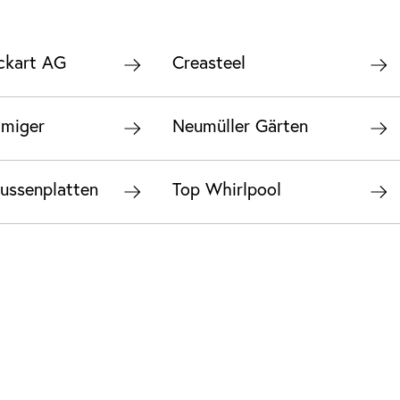
ckart AG
Creasteel
lmiger
Neumüller Gärten
ussenplatten
Top Whirlpool