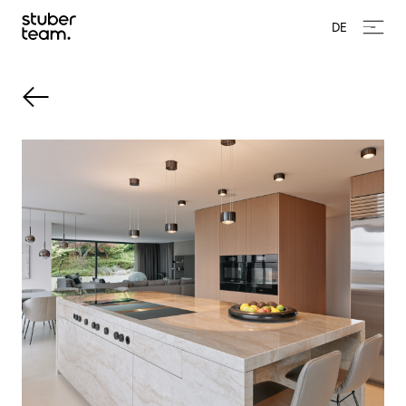
Input Value
DE